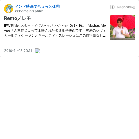
インド映画でちょっと休憩
id:komeindiafilm
Remo／レモ
IFFJ期間のスタートでてんやわんやだった10/8～9に、Madras Mo
viesさん主催によって上映されたタミル語映画です。主演のシヴァ
カールティケーヤンとキールティ・スレーシュはこの前字幕なしで
観た『Rajini Murugan』以来、1年の間を開けずのコンビ。話によ
ると、この2人どちらも今人気急上昇中で勢いがあるそうです。
2016-11-05 20:11