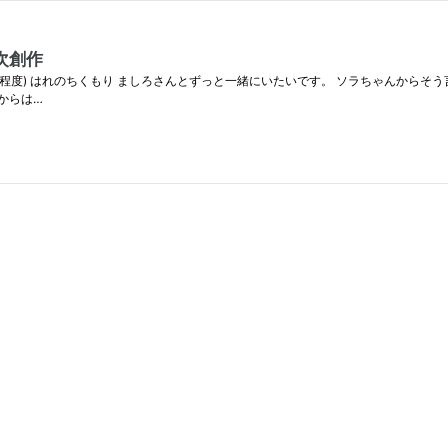
次創作
00字程度) はれのちくもり ましろさんとずっと一緒にいたいです。 ソラちゃんか
からは…