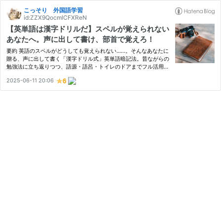
こっそり 外国語学習
id:ZZX9QocmlCFXReN
【英単語は漢字ドリルだ】スペルが覚えられない
あなたへ。声に出して書け、部首で覚えろ！
要約 英語のスペルがどうしても覚えられない……。そんなあなたに
贈る、声に出して書く「漢字ドリル式」英単語暗記法。昔ながらの
勉強法に立ち返りつつ、語源・語呂・トイレのドアまでフル活用す
る方法。実体験ベースなので、今すぐ真似できるヒントが満載！
2025-06-11 20:06
（だといいな）。 目次 なんで英語のスペルってあんなに難しいの
…