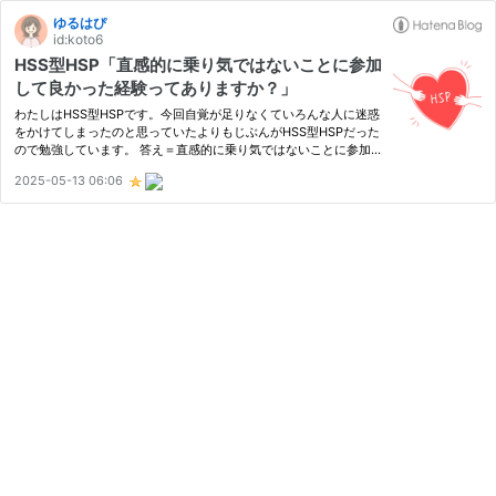
ゆるはぴ
id:koto6
HSS型HSP「直感的に乗り気ではないことに参加
して良かった経験ってありますか？」
わたしはHSS型HSPです。今回自覚が足りなくていろんな人に迷惑
をかけてしまったのと思っていたよりもじぶんがHSS型HSPだった
ので勉強しています。 答え＝直感的に乗り気ではないことに参加
して良かった経験は全く無い こちらの動画が素晴らしかったので
2025-05-13 06:06
リンクしました。 誘われると自分の意義を感じたり、好奇心の刺
激を少…