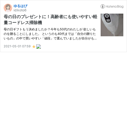
ゆるはぴ
id:koto6
母の日のプレゼントに！高齢者にも使いやすい軽
量コードレス掃除機
母の日ギフトもう決めましたか？今年も50代のわたしが 欲しいも
のを贈ることにしました。 というのも40代までは「自分の贈りた
いもの」の中で買いやすい「値段」で選んでいましたが自分がもら
う立場になってみて「もっとこういうものが欲しいなぁ・・」と感
2021-05-01 07:59
じるようになったので。 でも今回はもっと踏み込みました。本当
に…