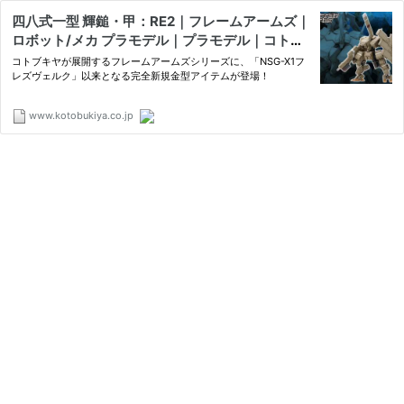
四八式一型 輝鎚・甲：RE2｜フレームアームズ｜
ロボット/メカ プラモデル｜プラモデル｜コトブ
キヤ製品情報ポータルサイト｜フィギュア・プラ
コトブキヤが展開するフレームアームズシリーズに、「NSG-X1フ
モデル・ホビー｜壽屋
レズヴェルク」以来となる完全新規金型アイテムが登場！
www.kotobukiya.co.jp