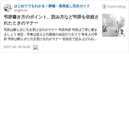
はじめてでもわかる！葬儀・香典返し完全ガイド
id:gifcon
弔辞書き方のポイント、読み方など弔辞を依頼さ
れたときのマナー
弔辞は断らずに引き受けるのがマナー 弔辞内容 弔辞は丁寧に書き
ましょう 例文：弔事は故人との最後の会話のつもりで 有名人の弔
辞 弔辞は断らずに引き受けるのがマナー 告別式で読み上げられる
弔辞は、故人のとの思い出を語り、悲しみ、悼み、別れを惜しむ言
2017-05-19 14:45
葉を読み上げるものです。 遺族は、個人との関係を考えて、是非…