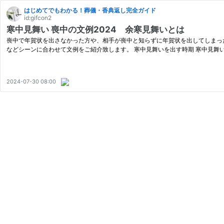
はじめてでもわかる！葬儀・香典返し完全ガイド
id:gifcon2
寒中見舞い 喪中の文例2024 余寒見舞いとは
喪中で年賀状を出さなかった方や、相手が喪中と知らずに年賀状を出してしまっ
などシーンに合わせて文例をご紹介致します。 寒中見舞いを出す時期 寒中見舞い
2024-07-30 08:00