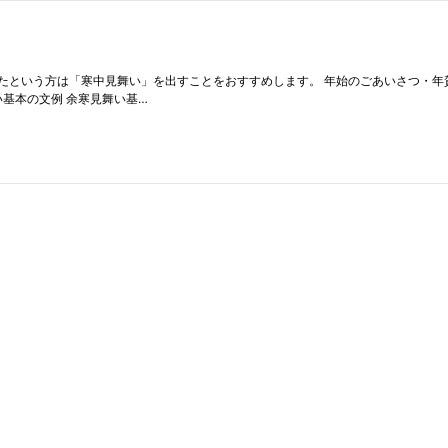
たという方は「寒中見舞い」を出すことをおすすめします。 年始のごあいさつ・年
基本の文例 余寒見舞い基…