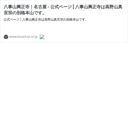
八事山興正寺｜名古屋 - 公式ページ | 八事山興正寺は高野山真
言宗の別格本山です。
公式ページ | 八事山興正寺は高野山真言宗の別格本山です。
www.koushoji.or.jp