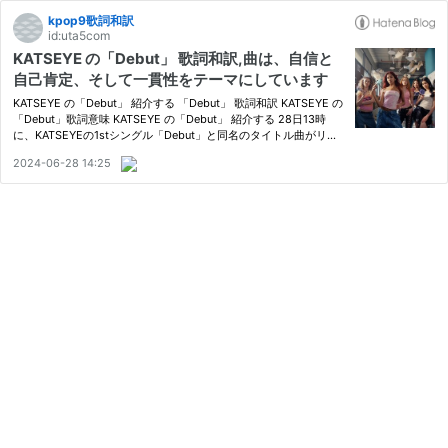
kpop9歌詞和訳
id:uta5com
KATSEYE の「Debut」 歌詞和訳,曲は、自信と
自己肯定、そして一貫性をテーマにしています
KATSEYE の「Debut」 紹介する 「Debut」 歌詞和訳 KATSEYE の
「Debut」歌詞意味 KATSEYE の「Debut」 紹介する 28日13時
に、KATSEYEの1stシングル「Debut」と同名のタイトル曲がリリ
ースされました。この曲は、グループの音楽スタイルと個性を象徴
2024-06-28 14:25
しており、世界中のファンたちに期待をかける内容となっていま
す。YouTube…