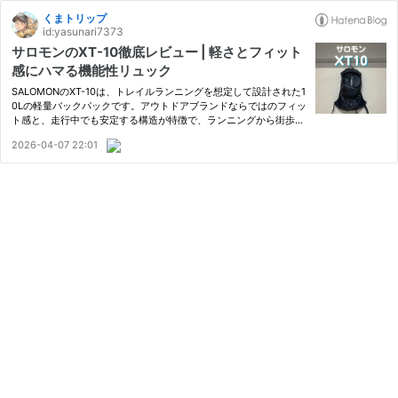
くまトリップ
id:yasunari7373
サロモンのXT-10徹底レビュー | 軽さとフィット
感にハマる機能性リュック
SALOMONのXT-10は、トレイルランニングを想定して設計された1
0Lの軽量バックパックです。アウトドアブランドならではのフィッ
ト感と、走行中でも安定する構造が特徴で、ランニングから街歩き
まで幅広いシーンで活躍します。 この記事では、XT-10の機能を徹
2026-04-07 22:01
底レビューします。 リュックを100種類以上使ってきた筆者が紹介
し…