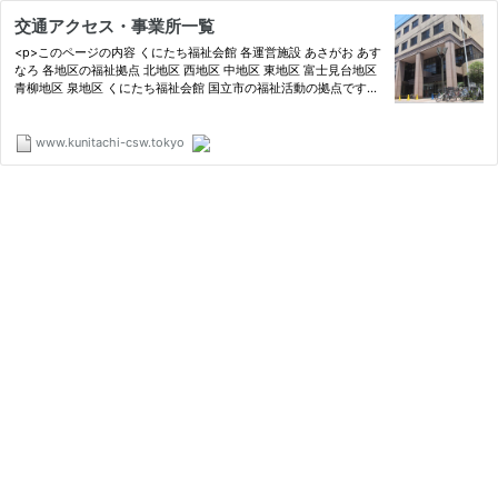
交通アクセス・事業所一覧
<p>このページの内容 くにたち福祉会館 各運営施設 あさがお あす
なろ 各地区の福祉拠点 北地区 西地区 中地区 東地区 富士見台地区
青柳地区 泉地区 くにたち福祉会館 国立市の福祉活動の拠点です。
社会福祉協議会の総務課、 […]</p>
www.kunitachi-csw.tokyo