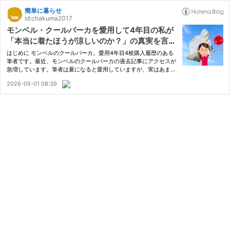
簡単に暮らせ
id:chakuma2017
モンベル・クールパーカを愛用して4年目の私が
「本当に着たほうが涼しいのか？」の真実を言い
ます。
はじめに モンベルのクールパーカ。愛用4年目4枚購入履歴のある
筆者です。最近、モンベルのクールパーカの過去記事にアクセスが
急増しています。筆者は夏になると愛用していますが、実はあまり
ブログで積極的に紹介していませんでした。 今回は、本当にモン
2026-05-01 08:39
ベル・クールパーカが「着たほうが涼しいのか」について真実を
お…