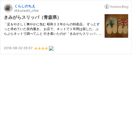
くらしのちえ
id:kurashi_chie
きみがらスリッパ（青森県）
「足をやさしく爽やかに包む 昭和２２年からの特産品」 ずっとず
っと求めていた室内履き。 お店で、ネットで１年間は探した。ぶ
らぶらネットで調べてふと 行き着いたのが「きみがらスリッパ」
だった。 調べてみると ・きみがらとはとうもろこしの皮のこと ・
馬の飼料用のコーンを栽培していたのが十和田周辺 ・その余剰資…
2016-08-02 05:57