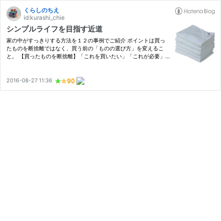
くらしのちえ
id:kurashi_chie
シンプルライフを目指す近道
家の中がすっきりする方法を１２の事例でご紹介 ポイントは買っ
たものを断捨離ではなく、買う前の「ものの選び方」を変えるこ
と。 【買ったものを断捨離】「これを買いたい」「これが必要」
と思ってすぐに買う→要らないものが出てきて断捨離 ↓ それより
も、【買う前に、ものの選び方を考える】 買う行動に出る前に、
「兼用…
2016-08-27 11:36