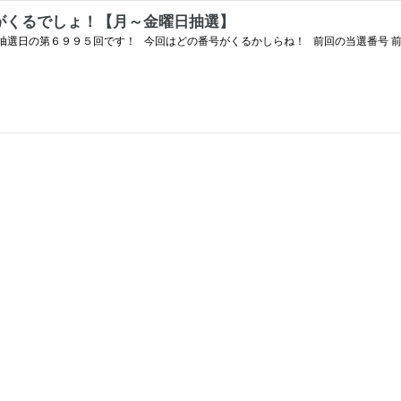
がくるでしょ！【月～金曜日抽選】
が抽選日の第６９９５回です！ 今回はどの番号がくるかしらね！ 前回の当選番号 