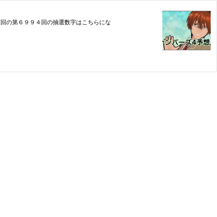
前回の第６９９４回の抽選数字はこちらにな