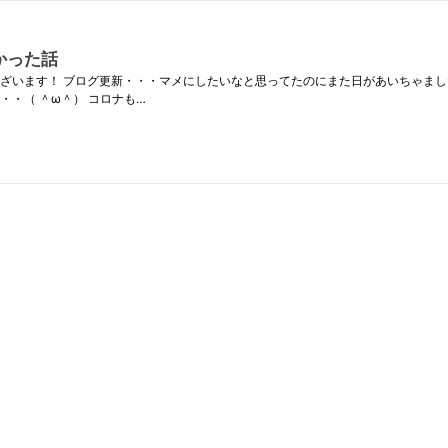
かった話
ざいます！ ブログ更新・・・マメにしたいなと思ってたのにまた日があいちゃました
・（ ＾ω＾） コロナも…