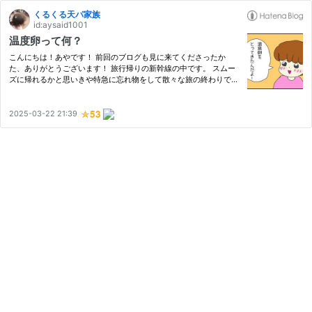
くるくる天パ家族
id:aysaid1001
温度卵って何？
こんにちは！あやです！ 前回のブログも見に来てくださったか
た、ありがとうございます！ 旅行帰りの新幹線の中です。 スムー
ズに帰れるかと思いきや特急に忘れ物をして散々な旅の終わりでし
た 今回は旅の途中、泊まったホテルでの出来事です。 温度卵って
なんだ？ ホテルのモーニングビュッフェであらゆる卵料理を食べ
よ…
2025-03-22 21:39