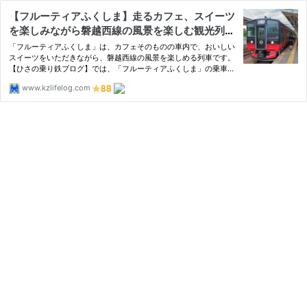
【フルーティアふくしま】走るカフェ、スイーツ
を楽しみながら磐越西線の風景を楽しむ観光列
車！ 予約方法、おすすめの座席も紹介します！
「フルーティアふくしま」は、カフェそのものの車内で、おいしい
スイーツをいただきながら、磐越西線の風景を楽しめる列車です。
【ひさの乗り鉄ブログ】では、「フルーティアふくしま」の乗車記
に加えて、事前の予約方法、当日の乗車方法などについても詳しく
www.kzlifelog.com
紹介します。