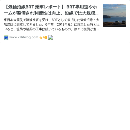
【気仙沼線BRT 乗車レポート】 BRT専用道やホ
ームが整備され利便性は向上、沿線では大規模な
復旧工事が今も実施中
東日本大震災で津波被害を受け、BRTとして復旧した気仙沼線・大
船渡線に乗車してきました。6年前（2013年夏）に乗車した時と比
べると、堤防や橋梁の工事は続いているものの、徐々に復興が進ん
でいる様子を感じとることができました。この記事では、気...
www.kzlifelog.com