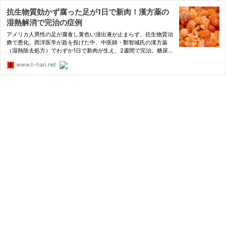
抗生物質効かず腐った足が1日で新肉！漢方薬の
湿熱解消で完治の症例
アメリカ人男性の足が腐食し黄色い浸出液が止まらず、抗生物質治
療で悪化。西洋医学が匙を投げた中、中医師・鄭智城氏の漢方薬
（湿熱除去処方）でわずか1日で新肉が生え、2週間で完治。糖尿病
疑いも否定された驚異の症例と中医学の理論を解説。画像あり、閲
www.li-hari.net
覧注意。