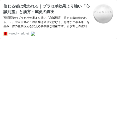
信じる者は救われる｜プラセボ効果より強い「心
誠則霊」と漢方・鍼灸の真実
西洋医学のプラセボ効果より強い「心誠則霊（信じる者は救われ
る）」。中国古来のこの言葉は迷信ではなく、思考がエネルギーを
生み、体の化学反応を変える科学的な現象です。引き寄せの法則や
漢方・鍼灸の臨床例を交え、半信半疑が治療を邪魔する理由も解
www.li-hari.net
説。黄帝内経の言葉も紹介。