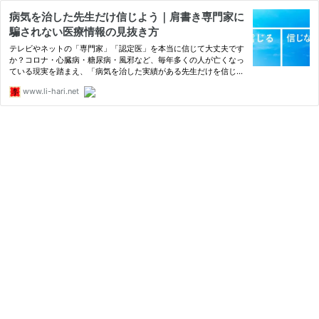
病気を治した先生だけ信じよう｜肩書き専門家に
騙されない医療情報の見抜き方
テレビやネットの「専門家」「認定医」を本当に信じて大丈夫です
か？コロナ・心臓病・糖尿病・風邪など、毎年多くの人が亡くなっ
ている現実を踏まえ、「病気を治した実績がある先生だけを信じ
る」というシンプルで強力な基準を解説します。肩書きや統計デー
www.li-hari.net
タに惑わされず、自分の命を守るための医療情報の選び方を論理
的…