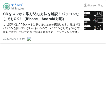
すうログ
id:live_fes
CDをスマホに取り込む方法を解説！パソコンな
しでもOK！（iPhone、Android対応）
この記事ではCDをスマホに取り込む方法を解説します。 最近では
パソコンを持っていない人もいるので、パソコンなしでもOKな方
法もご紹介しています 先に結論を書きます。 パソコンなしでスマ
ホに取り込むのはCDレコなど専用の取り込みデバイスを利用 iPho
2022-12-31 11:56
ne、Androidの両方で利用OK CDレコなどはレンタルも可能 パソコ
ンあ…