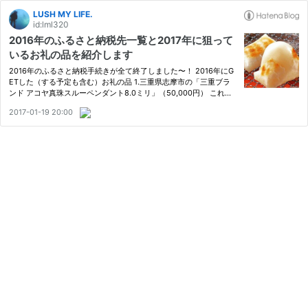
LUSH MY LIFE.
id:lml320
2016年のふるさと納税先一覧と2017年に狙って
いるお礼の品を紹介します
2016年のふるさと納税手続きが全て終了しました〜！ 2016年にG
ETした（する予定も含む）お礼の品 1.三重県志摩市の「三重ブラ
ンド アコヤ真珠スルーペンダント8.0ミリ」（50,000円） これ、
本当に一番オススメです。真珠の一粒ペンダントが欲しくて、でも
2017-01-19 20:00
買うのはもったいなくて（笑）納税でGETしてみました。案外使え
て、…