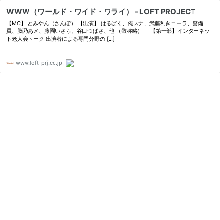
WWW（ワールド・ワイド・ワライ） - LOFT PROJECT
【MC】 とみやん（さんぽ） 【出演】 はるばく、俺スナ、武藤利きコーラ、警備
員、脳乃あメ、藤園いさら、谷口つばさ、他 （敬称略） 【第一部】インターネッ
ト老人会トーク 出演者による専門分野の […]
www.loft-prj.co.jp