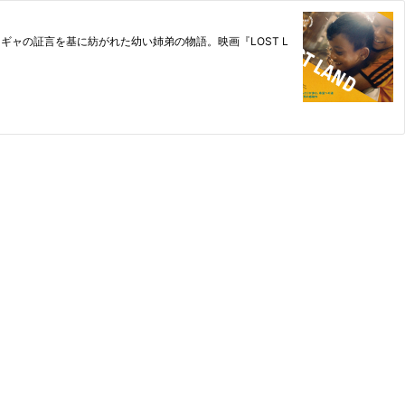
ャの証言を基に紡がれた幼い姉弟の物語。映画『LOST L