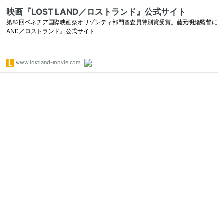
映画『LOST LAND／ロストランド』公式サイト
第82回ベネチア国際映画祭オリゾンティ部門審査員特別賞受賞。藤元明緒監督に
AND／ロストランド』公式サイト
www.lostland-movie.com