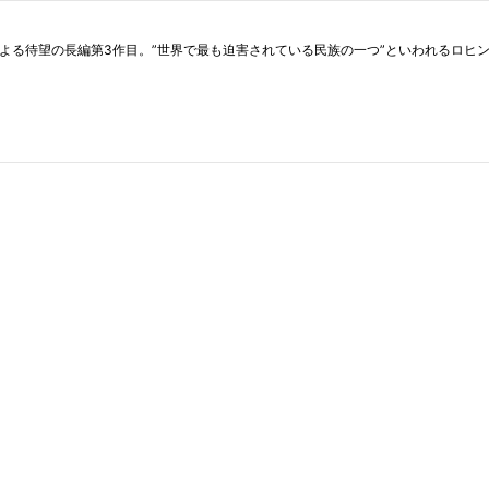
よる待望の長編第3作目。”世界で最も迫害されている民族の一つ”といわれるロヒンギ