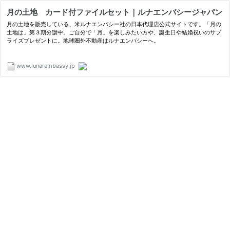
月の土地 カード付ファイルセット｜ルナエンバシージャパン
月の土地を販売している、米ルナエンバシー社の日本代理店公式サイトです。「月の
土地は」第３期分譲中。ご自分で「月」を楽しみたい方や、誕生日や結婚祝いのサプ
ライズプレゼントに。地球圏外不動産はルナエンバシーへ。
www.lunarembassy.jp