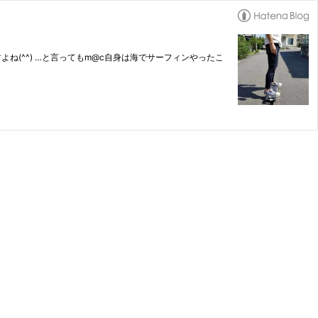
ね(^^) …と言ってもm@c自身は海でサーフィンやったこ