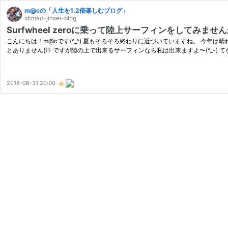
m@cの「人生を1.2倍楽しむブログ」
id:mac-jinsei-blog
Surfwheel zeroに乗って陸上サーフィンをしてみま
こんにちは！m@cです(^_^) 夏もそろそろ終わりに近づいていますね。 今年
とありません(汗 ですが陸の上で出来るサーフィンなら私は出来ますよ〜(^_-) 
2018-08-31 20:00