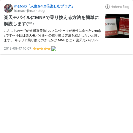
m@cの「人生を1.2倍楽しむブログ」
id:mac-jinsei-blog
楽天モバイルにMNPで乗り換える方法を簡単に
解説します(^^♪
こんにちわ〜(^o^)/ 最近美味しいパンケーキが無性に食べたいm@
cですw 今回は楽天モバイルへの乗り換え方法を紹介したいと思い
ます。 キャリア乗り換えのきっかけ MNPとは？ 楽天モバイルへ申
し込み方法を解説 インターネットで申し込みます 楽天モバイルか
2018-09-17 10:07
らの荷物 MNP開通手続きをします SIMカードをセット APNの設定
方…