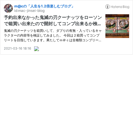
m@cの「人生を1.2倍楽しむブログ」
id:mac-jinsei-blog
予約出来なかった鬼滅の刃クーナッツをローソン
で箱買い出来たので開封してコンプ出来るか検証
してみた。
鬼滅の刃クーナッツを箱買いして、ダブりの有無・入っているキャ
ラクターの内容等を検証してみました。 今回は２箱買ってコンプ
リートを目指していきます。果たしてｍ＠ｃは全種類コンプリート
出来たでしょうか？
2021-03-16 18:16