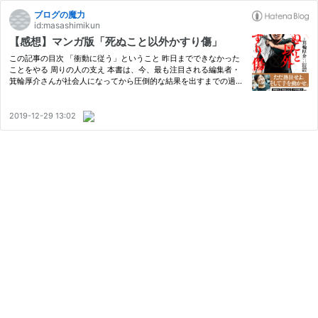
ブログの魔力
id:masashimikun
【感想】マンガ版「死ぬこと以外かすり傷」
この記事の目次 「衝動に従う」ということ 昨日までできなかった
ことをやる 周りの人の支え 本書は、今、最も注目される編集者・
箕輪厚介さんが社会人になってから圧倒的な結果を出すまでの過程
を描いた書籍「死ぬこと以外かすり傷」をマンガ化したものです。
何者かになりたくてもなれずにくすぶっているすべての人へのメ…
2019-12-29 13:02