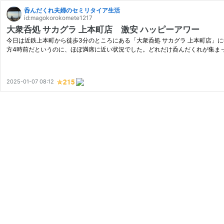
呑んだくれ夫婦のセミリタイア生活
id:magokorokomete1217
大衆呑処 サカグラ 上本町店 激安 ハッピーアワー
今日は近鉄上本町から徒歩3分のところにある「大衆呑処 サカグラ 上本町店」
方4時前だというのに、ほぼ満席に近い状況でした。どれだけ呑んだくれが集ま
2025-01-07 08:12