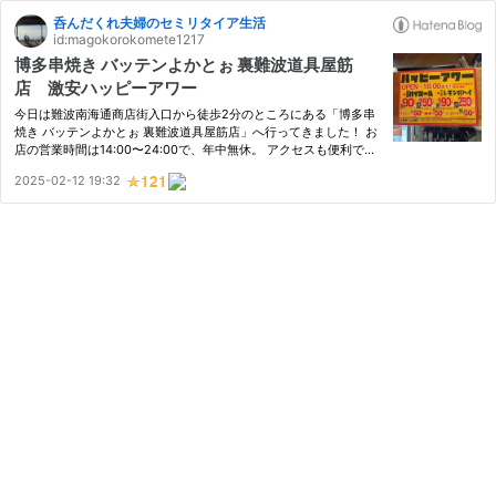
呑んだくれ夫婦のセミリタイア生活
id:magokorokomete1217
博多串焼き バッテンよかとぉ 裏難波道具屋筋
店 激安ハッピーアワー
今日は難波南海通商店街入口から徒歩2分のところにある「博多串
焼き バッテンよかとぉ 裏難波道具屋筋店」へ行ってきました！ お
店の営業時間は14:00〜24:00で、年中無休。 アクセスも便利で、
南海難波駅や地下鉄御堂筋線の難波駅から徒歩2分ほど。 ここで楽
2025-02-12 19:32
しめるのは、ハッピーアワーの時間帯。 14:00〜18:00の間、強
炭…