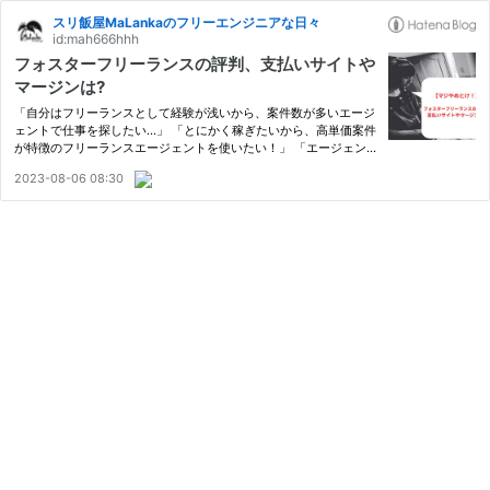
スリ飯屋MaLankaのフリーエンジニアな日々
id:mah666hhh
フォスターフリーランスの評判、支払いサイトや
マージンは?
「自分はフリーランスとして経験が浅いから、案件数が多いエージ
ェントで仕事を探したい...」 「とにかく稼ぎたいから、高単価案件
が特徴のフリーランスエージェントを使いたい！」 「エージェン
トってうさん臭いから、ちゃんと信頼できるところを選びたい
2023-08-06 08:30
な...」 「PMO案件探してるんだけど、いい案件紹介してくれるエ
ー…