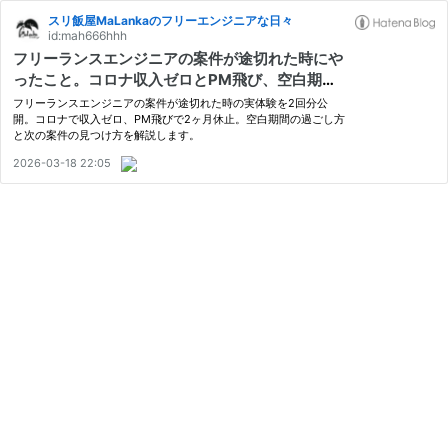
スリ飯屋MaLankaのフリーエンジニアな日々
id:mah666hhh
フリーランスエンジニアの案件が途切れた時にや
ったこと。コロナ収入ゼロとPM飛び、空白期間
2回の実体験
フリーランスエンジニアの案件が途切れた時の実体験を2回分公
開。コロナで収入ゼロ、PM飛びで2ヶ月休止。空白期間の過ごし方
と次の案件の見つけ方を解説します。
2026-03-18 22:05