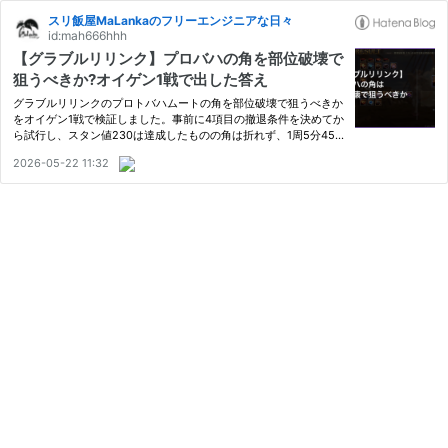
スリ飯屋MaLankaのフリーエンジニアな日々
id:mah666hhh
【グラブルリリンク】プロバハの角を部位破壊で
狙うべきか?オイゲン1戦で出した答え
グラブルリリンクのプロトバハムートの角を部位破壊で狙うべきか
をオイゲン1戦で検証しました。事前に4項目の撤退条件を決めてか
ら試行し、スタン値230は達成したものの角は折れず、1周5分45
秒で時間効率も悪化。Ver1.0.5以降の銀箱30%ルートに戻る判断ま
2026-05-22 11:32
で2026年5月時点の仕様で解説します。