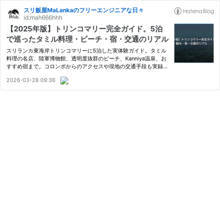
スリ飯屋MaLankaのフリーエンジニアな日々
id:mah666hhh
【2025年版】トリンコマリー完全ガイド。5泊
で巡ったタミル料理・ビーチ・宿・交通のリアル
スリランカ東海岸トリンコマリーに5泊した実体験ガイド。タミル
料理の名店、陸軍博物館、透明度抜群のビーチ、Kanniya温泉、お
すすめ宿まで。コロンボからのアクセスや現地の交通手段も実録で
紹介します。
2026-03-28 09:36