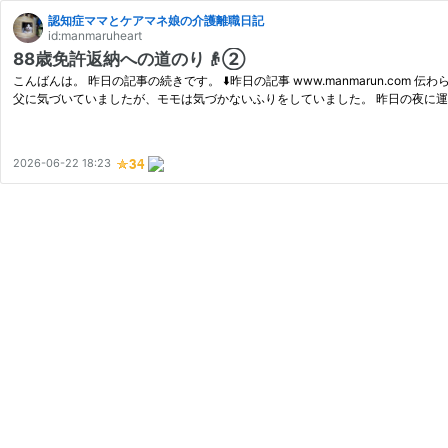
認知症ママとケアマネ娘の介護離職日記
id:manmaruheart
88歳免許返納への道のり👴②
こんばんは。 昨日の記事の続きです。 ⬇️昨日の記事 www.manmarun.com 伝わらない虚しさ 言い合いになった翌日6/16(火)の朝。11時に訪問看護の初回訪問の予定でした。 朝から髭を剃ったり、歯磨きをして出かける様子の
父に気づいていましたが、モモは気づかないふりをしていました。 昨日の夜に
2026-06-22 18:23