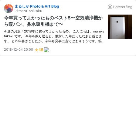
まるしか Photo & Art Blog
id:maru-shikaku
今年買ってよかったものベスト5〜空気清浄機か
ら暖パン、鼻水吸引機まで〜
今週のお題「2018年に買ってよかったもの」 こんにちは、maru-s
hikakuです。 今年を振り返ると、散財した年だったなあと感じま
す。 と昨年書きましたが、今年も見事に当てはまりそうです。笑
が買い物の内容は変化しています。 カメラ趣味が加速し、子供が
2018-12-04 20:00
生まれてベビー用品を揃えるなど、特定の分野のものを多く買った
な…