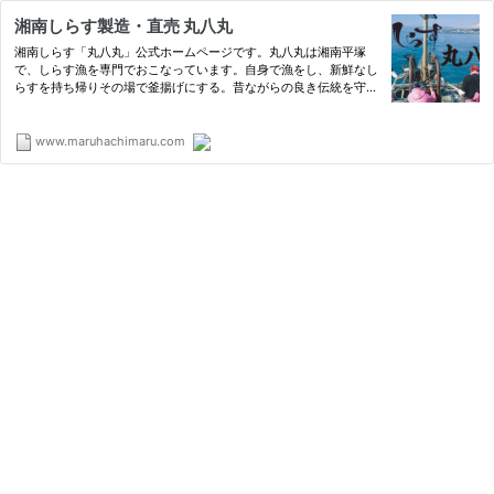
湘南しらす製造・直売 丸八丸
湘南しらす「丸八丸」公式ホームページです。丸八丸は湘南平塚
で、しらす漁を専門でおこなっています。自身で漁をし、新鮮なし
らすを持ち帰りその場で釜揚げにする。昔ながらの良き伝統を守
り、頑固なまでにこだわりをもつて仕上げています。
www.maruhachimaru.com