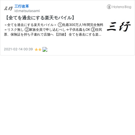
三行改革
id:matsutasami
【全てを過去にする楽天モバイル】
＜全てを過去にする楽天モバイル＞ ①先着300万人1年間完全無料
＝リスク無し ②家族全員で申し込むべし→子供名義もOK ③住民
票、保険証を持ち子連れで店舗へ 【詳細】 全てを過去にする楽天
モバイルがヤバ過ぎて、docomoやauやSoftBankは全滅です。。 1
年無料、尚且つ1GB未満だと無料って… 他社が太刀打ち出来るレベ
ルでは無…
2021-02-14 00:39