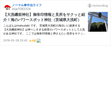
ノーマル車中泊ライフ
id:ja7083324
【大洗磯前神社】御朱印情報と見所をサクッと紹
介！海のパワースポット神社（茨城県大洗町）
こんばんはmatsutabi です。 茨城県大洗町の海沿いに鎮座する
【大洗磯前神社】は神々しすぎる絶景のパワースポットとして人気
がある神社です。 ここでは御朱印情報と押さえたい見所をサクッ
とコンパクトにまとめてみました。 あっ、サクッとコンパクトに
2019-05-28 20:42
と言ったてまえ、御朱印と参拝で押さえたい見所ポイントは別にし
なさ…