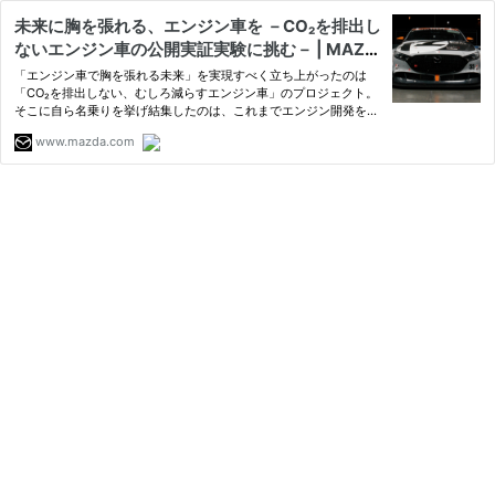
未来に胸を張れる、エンジン車を －CO₂を排出し
ないエンジン車の公開実証実験に挑む－ | MAZD
A MIRAI BASE | マツダ株式会社 企業サイト
「エンジン車で胸を張れる未来」を実現すべく立ち上がったのは
「CO₂を排出しない、むしろ減らすエンジン車」のプロジェクト。
そこに自ら名乗りを挙げ結集したのは、これまでエンジン開発をし
てきた技術者たちでした。環境問題を理由に、エンジン車に後ろ指
www.mazda.com
を指させはしない。彼らの旅路が始まります。