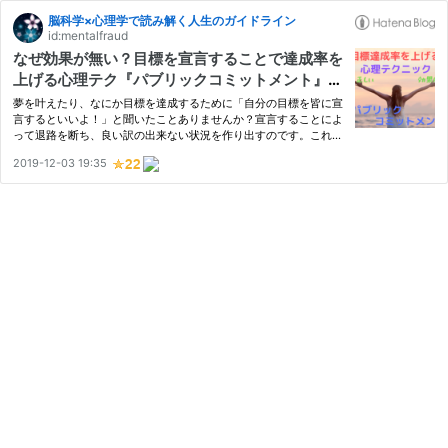
脳科学×心理学で読み解く人生のガイドライン
id:mentalfraud
なぜ効果が無い？目標を宣言することで達成率を
上げる心理テク『パブリックコミットメント』の
正しいやり方とは
夢を叶えたり、なにか目標を達成するために「自分の目標を皆に宣
言するといいよ！」と聞いたことありませんか？宣言することによ
って退路を断ち、良い訳の出来ない状況を作り出すのです。これに
よって目標達成率を上げる心理テクニックを『パブリックコミット
2019-12-03 19:35
メント』と言います。日本語に訳すと『大衆への公約』といった…