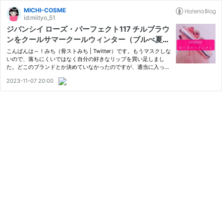
MICHI-COSME
id:miityo_51
ジバンシイ ローズ・パーフェクト117 チルブラウ
ンをクールサマークールウィンター（ブルべ夏
冬）が使ってみた
こんばんは～！みち（骨ストみち | Twitter）です。もうマスクしな
いので、落ちにくいではなく自分の好きなリップを買い足しまし
た。どこのブランドとか決めていなかったのですが、適当に入った
ジバンシイで即決。 ジバンシイ ローズ・パーフェクト117 チルブ
2023-11-07 20:00
ラウン 使い方も簡単！リップ下地にもなる ローズ・パーフェク…