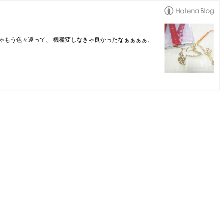
りゃもう色々違って、 機種変しなきゃ良かったなぁぁぁぁ、