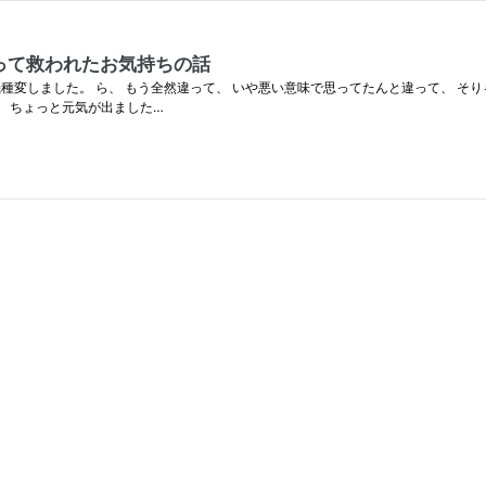
って救われたお気持ちの話
種変しました。 ら、 もう全然違って、 いや悪い意味で思ってたんと違って、 そ
、 ちょっと元気が出ました…