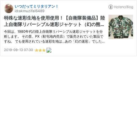
いつだってミリタリアン！
id:akmuzifal6489
特殊な迷彩生地を使用使用！【自衛隊装備品】陸
上自衛隊リバーシブル迷彩ジャケット（幻の熊笹
タイプ・PX品）とは？ 0164 🇯🇵 ミリタリー JG
今回は、1980年代の陸上自衛隊リバーシブル迷彩ジャケットを分
SDF 1ST CAMO REVERSIBLE JACKET（MYST
析します。 その昔、PX（駐屯地内売店）で販売されていた製品で
すね。 でも使用されている迷彩生地は…あの「幻の迷彩」でした！
ERIOUS PATTERN・PX ITEM）1980
中古品ですが程度は良好ですよ！ 目次 １ 陸上自衛隊迷彩リバーシ
2019-09-13 07:30
ブル迷彩ジャケット（幻の熊笹タイプ・PX品） とは？ ２ 全体及…