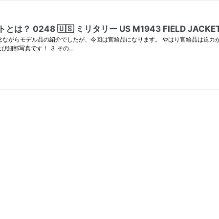
8 🇺🇸 ミリタリー US M1943 FIELD JACKET（
残念ながらモデル品の紹介でしたが、今回は官給品になります。 やはり官給品は迫力
及び細部写真です！ ３ その…