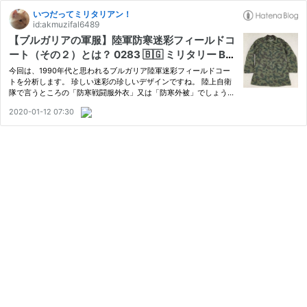
いつだってミリタリアン！
id:akmuzifal6489
【ブルガリアの軍服】陸軍防寒迷彩フィールドコ
ート（その２）とは？ 0283 🇧🇬 ミリタリー BU
LGARIAN ARMY CAMO FIELD COAT（SPLINT
今回は、1990年代と思われるブルガリア陸軍迷彩フィールドコー
ER PATTERN）1990S
トを分析します。 珍しい迷彩の珍しいデザインですね。 陸上自衛
隊で言うところの「防寒戦闘服外衣」又は「防寒外被」でしょう
か？ あまり見かけない装備ですよ！ 中古品ですが、程度は極上で
2020-01-12 07:30
す！ 目次 １ ブルガリア陸軍迷彩防寒フィールドコート（その２）
と…